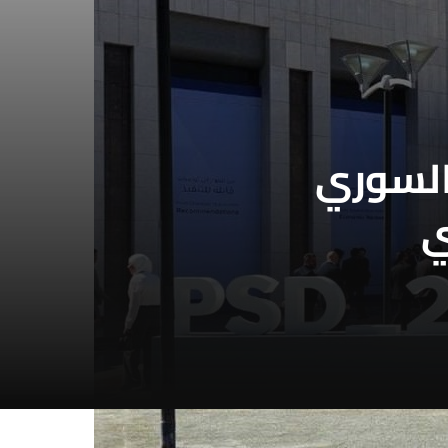
السوري
ي