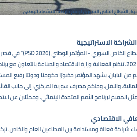
وار القطاع الخاص السوري لرسم خارطة الاقتصاد الوطني
لشراكة الاستراتيجية
انطلق رسميًا "حوار القطاع الخاص ا
ويستمر حتى 3 يونيو 2026. تنظم الفعالية وزارة الاقتصاد والصناعة بالتعاون م
ي (UNDP) وبدعم من اليابان. يشهد المؤتمر حضورًا حكوميًا ودوليًا رفيع 
لمالية، والنقل، وحاكم مصرف سورية المركزي، إلى جانب القائ
ممثل المقيم لبرنامج الأمم المتحدة الإنمائي، وممثلين عن الات
عافي الاقتصادي
اء شراكة فعالة ومستدامة بين القطاعين العام والخاص. تركز