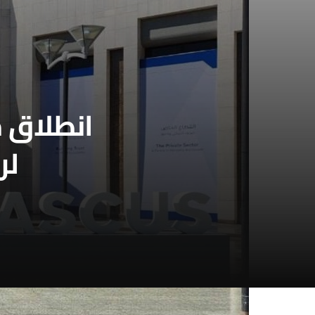
انطلاق 
لر