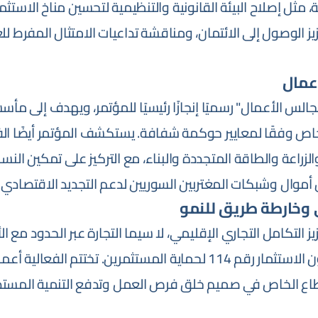
ة، مثل إصلاح البيئة القانونية والتنظيمية لتحسين مناخ الاستث
زيز الوصول إلى الائتمان، ومناقشة تداعيات الامتثال المفرط لل
عمال
لس الأعمال" رسميًا إنجازًا رئيسيًا للمؤتمر، ويهدف إلى مأس
خاص وفقًا لمعايير حوكمة شفافة. يستكشف المؤتمر أيضًا ا
الزراعة والطاقة المتجددة والبناء، مع التركيز على تمكين الن
أموال وشبكات المغتربين السوريين لدعم التجديد الاقتصادي.
 وخارطة طريق للنمو
يز التكامل التجاري الإقليمي، لا سيما التجارة عبر الحدود مع ا
على مزايا وحوافز قانون الاستثمار رقم 114 لحماية المستثمرين. تختتم 
اع الخاص في صميم خلق فرص العمل وتدفع التنمية المستدا