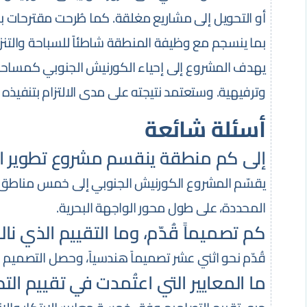
أو التحويل إلى مشاريع مغلقة. كما طُرحت مقترحات 
بما ينسجم مع وظيفة المنطقة شاطئاً للسباحة والتنزه
يهدف المشروع إلى إحياء الكورنيش الجنوبي كمساحة ح
وترفيهية. وستعتمد نتيجته على مدى الالتزام بتنفيذه 
أسئلة شائعة
إلى كم منطقة ينقسم مشروع تطوير ال
يقسّم المشروع الكورنيش الجنوبي إلى خمس مناطق 
المحددة، على طول محور الواجهة البحرية.
كم تصميماً قُدّم، وما التقييم الذي ناله
قُدّم نحو اثني عشر تصميماً هندسياً، وحصل التصميم ال
ما المعايير التي اعتُمدت في تقييم الت