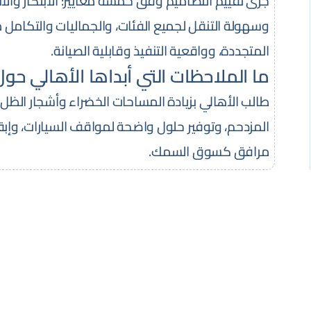
جرى تقييم التصاميم وفق خمسة معايير: الابتكار والا
وسهولة التنقل لجميع الفئات، والجماليات والتكامل مع
المتجددة، وواقعية التنفيذ وقابلية الصيانة.
ما الملاحظات التي أبداها الأهالي حو
طالب الأهالي بزيادة المساحات الخضراء وأشجار الظل،
المزدحم، وتوفير حلول واضحة لمواقف السيارات، وإبقاء
مرافق كسوق السمك.