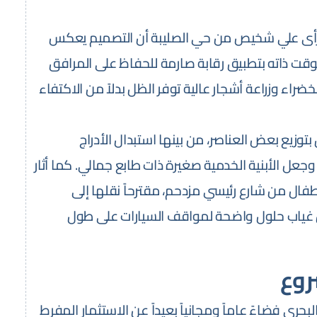
إذ رأى علي شخيص من حي الصليبة أن التصميم يعكس
الوقت ذاته بتطبيق رقابة صارمة للحفاظ على المرافق
ضراء وزراعة أشجار عالية توفر الظل بدلاً من الاكتفاء
وزيع بعض العناصر، من بينها استبدال الأدراج
جعل الأبنية الخدمية صغيرة ذات طابع جمالي. كما أثار
ال من شارع رئيسي مزدحم، مقترحاً نقلها إلى
ول غياب حلول واضحة لمواقف السيارات على طول
روع
ري فضاءً عاماً ومجانياً بعيداً عن الاستثمار المفرط