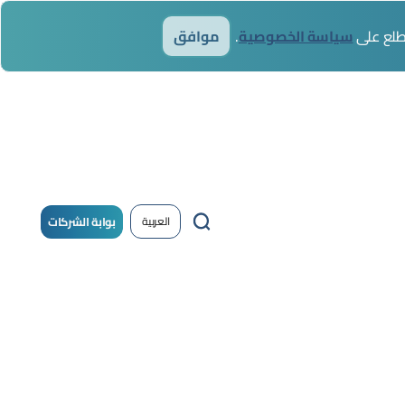
أطلع على
سياسة الخصوصية
موافق
بوابة الشركات
العربية
يل
/
حساب
خول
جديد !