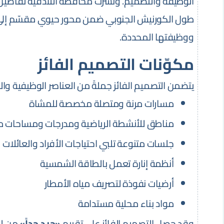
الوظيفة والتصميم. ونشرت محافظة اللاذقية تفاصيل ا
طول الكورنيش الجنوبي ضمن محور حيوي مقسّم إلى
ووظيفتها المحددة.
مكوّنات التصميم الفائز
يتضمن التصميم الفائز جملةً من العناصر الوظيفية والبي
مسارات مرنة ومتصلة مخصصة للمشاة
مناطق للأنشطة الرياضية ومدرجات ومساحات مف
جلسات متنوعة تلبي احتياجات الأفراد والعائلات
أنظمة إنارة تعمل بالطاقة الشمسية
أرضيات نفوذة لتصريف مياه الأمطار
مواد بناء محلية مستدامة
وقد حصل التصميم الفائز على تقييم
«جيد جداً»
من لج