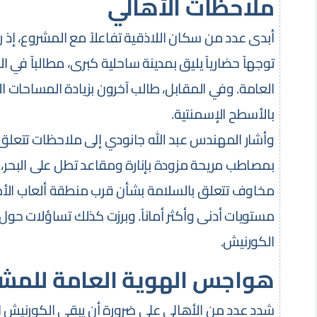
ملاحظات الأهالي
أبدى عدد من سكان اللاذقية تفاعلاً مع المشروع، 
توجهاً حضارياً يليق بمدينة ساحلية كبرى، مطالباً في 
العامة. وفي المقابل، طالب آخرون بزيادة المساحات الخ
بالأسطح الإسمنتية.
وأشار المهندس عبد الله جانودي إلى ملاحظات تتعلق بت
بمصاطب مريحة مزودة بإنارة ومقاعد تطل على البحر، و
مخاوف تتعلق بالسلامة بشأن قرب منطقة ألعاب الأطف
مستويات أدنى وأكثر أماناً. وبرزت كذلك تساؤلات ح
الكورنيش.
هواجس الهوية العامة للمش
شدد عدد من الأهالي على ضرورة أن يبقى الكورنيش البح