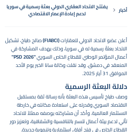
يفتتح الاتحاد العقاري الدولي بعثة رسمية في سوريا
أخبار
لدعم إعادة الإعمار الاقتصادي
أعلن عضو الاتحاد الدولي للعقارات
(FIABCI)
صالح طباخ، تشكيلَ
الاتحاد بعثةً رسمية له في سوريا، وذلك بهدف المشاركة في
أعمال المؤتمر الوطني للقطاع الخاص السوري
"PSD 2026"
المنعقد في دمشق. وقد نقلت وكالة سانا الخبر يوم الأحد
الموافق 31 أيار 2025.
دلالة البعثة الرسمية
وصف طباخ تأسيس هذه البعثة بأنه رسالة ثقة بمستقبل
الاقتصاد السوري وقدرته على استعادة مكانته في خارطة
الاستثمار العالمية. وأكد أن مشاركته بوصفه ممثلاً للاتحاد
تأتي لدعم بيئة أعمال تتسم بالتنافسية والشفافية، وتعزيز دور
القطاع الخاص في فتح آفاق استثمارية وتنموية جديدة.