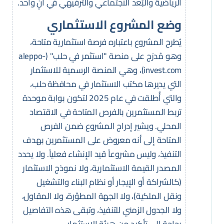
الرياضية والبُعد الاجتماعي والترفيهي في آنٍ واحد.
وضع المشروع الاستثماري
يُطرح المشروع باعتباره فرصة استثمارية متاحة،
وهو مُدرَج على منصة "استثمر في حلب" (aleppo-
invest.com)، وهي المنصة الرسمية للاستثمار
التي يديرها مكتب الاستثمار في محافظة حلب،
والتي أُطلقت في عام 2025 لتكون بوابة موحدة
تربط المستثمرين بالفرص المتاحة في الاقتصاد
المحلي. ويشير إدراج المشروع ضمن الفرص
المتاحة إلى أنه معروض على المستثمرين بهدف
التنفيذ، وليس مشروعاً قيد الإنشاء فعلياً. ولا يحدد
المصدر القيمة الاستثمارية، ولا نموذج الاستثمار
(كالشراكة أو الإيجار أو نظام البناء والتشغيل
ونقل الملكية)، ولا الجهة المطوّرة، ولا المقاول،
ولا الجدول الزمني للتنفيذ، وتبقى هذه التفاصيل
بحاجة إلى تأكيد من هيئة الاستثمار.