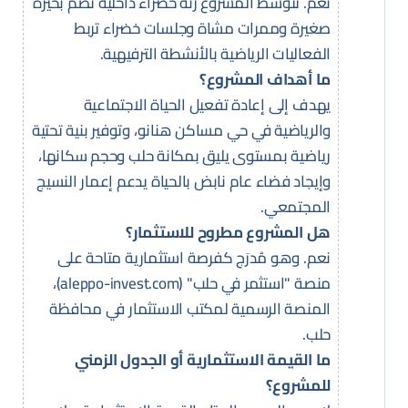
نعم. تتوسط المشروع رئة خضراء داخلية تضم بحيرة
صغيرة وممرات مشاة وجلسات خضراء تربط
الفعاليات الرياضية بالأنشطة الترفيهية.
ما أهداف المشروع؟
يهدف إلى إعادة تفعيل الحياة الاجتماعية
والرياضية في حي مساكن هنانو، وتوفير بنية تحتية
رياضية بمستوى يليق بمكانة حلب وحجم سكانها،
وإيجاد فضاء عام نابض بالحياة يدعم إعمار النسيج
المجتمعي.
هل المشروع مطروح للاستثمار؟
نعم. وهو مُدرَج كفرصة استثمارية متاحة على
منصة "استثمر في حلب" (aleppo-invest.com)،
المنصة الرسمية لمكتب الاستثمار في محافظة
حلب.
ما القيمة الاستثمارية أو الجدول الزمني
للمشروع؟