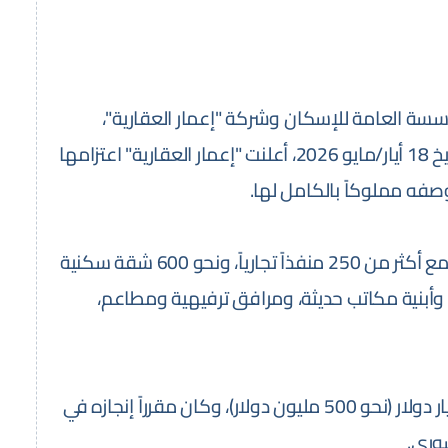
سسة العامة للإسكان وشركة "إعمار العقارية"،
بالتعاون مع مجموعة "الاستثمار لما وراء البحار". وبتاريخ 18 أيار/مايو 2026، أعلنت "إعمار العقارية" اعتزامها
صفه مملوكاً بالكامل لها.
يضم مركزاً تجارياً تزيد مساحته على 200 ألف متر مربع مع أكثر من 250 منفذاً تجارياً، ونحو 600 شقة سكنية
 نجوم، وأبنية مكاتب حديثة، ومرافق ترفيهية ومطاعم،
تعود انطلاقته إلى عام 2007 بكلفة تجاوزت نصف مليار دولار (نحو 500 مليون دولار)، وكان مقرراً إنجازه في
سوري.