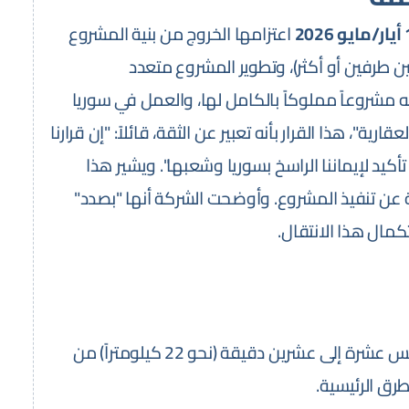
202
اعتزامها الخروج من بنية المشروع
كية مشتركة بين طرفين أو أكثر)، وتطوير المشروع متعدد
 مشروعاً مملوكاً بالكامل لها، والعمل في سوريا
، هذا القرار بأنه تعبير عن الثقة، قائلاً: "إن قرارنا
أكيد لإيماننا الراسخ بسوريا وشعبها". ويشير هذا
لة عن تنفيذ المشروع. وأوضحت الشركة أنها "بصدد"
تكمال هذا الانتقال.
يقع في منطقة يعفور بريف دمشق، على بعد نحو خمس عشرة إلى عشرين دقيقة (نحو 22 كيلومتراً) من
رق الرئيسية.