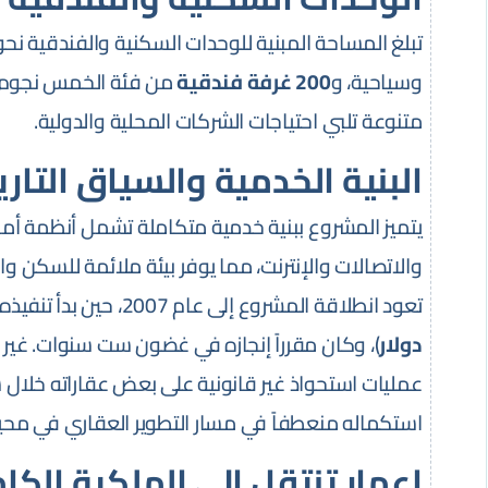
تبلغ المساحة المبنية للوحدات السكنية والفندقية نح
وسياحية، و
200 غرفة فندقية
من فئة الخمس نجوم. 
متنوعة تلبي احتياجات الشركات المحلية والدولية.
البنية الخدمية والسياق التار
يتميز المشروع ببنية خدمية متكاملة تشمل أنظمة أم
والاتصالات والإنترنت، مما يوفر بيئة ملائمة للسكن وا
تعود انطلاقة المشروع إلى عام 2007، حين بدأ تنفيذه بكلفة تجاوزت نصف مليار دولار (نحو
دولار
)، وكان مقرراً إنجازه في غضون ست سنوات. غير أنه
عمليات استحواذ غير قانونية على بعض عقاراته خلال سن
استكماله منعطفاً في مسار التطوير العقاري في م
إعمار تنتقل إلى الملكية الكا