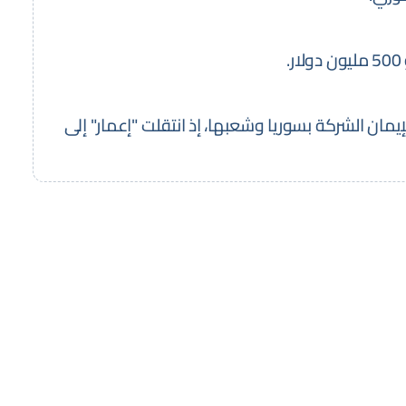
إيمان الشركة بسوريا وشعبها، إذ انتقلت "إعمار" إلى