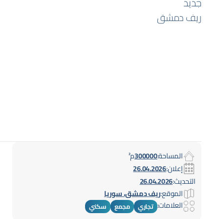
جديد
ريف دمشق
المساحة:
300000
م²
إعلان:
26.04.2026
التحديث:
26.04.2026
الموقع:
ريف دمشق، سوريا
العلامات:
تجاري
مجمع
سكني