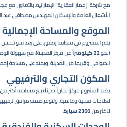
مع شركة "إعمار العقارية" الإماراتية، بالتعاون مع مجم
الأشغال العامة والإسكان المهندس مصطفى عبد الر
الموقع والمساحة الإجمالية
يقع المشروع في منطقة يعفور، على بعد نحو خمس 
(نحو
22 كيلومتراً
عن مركز المدينة)، مع سهولة الوصو
الضواحي وقربها من المدينة. ويمتد على مساحة إجما
المكوّن التجاري والترفيهي
يضم المشروع مركزاً تجارياً حديثاً تبلغ مساحته أكثر من
لعلامات محلية وعالمية. وتتوفر ضمنه مرافق ترفيه
لأكثر من
2300 سيارة
.
الوحدات السكنية والفندقية 