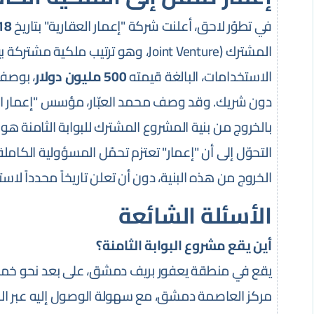
في تطوّر لاحق، أعلنت شركة "إعمار العقارية" بتاريخ
18 أيار/مايو 6
المشترك (Joint Venture، وهو ترتيب مل
الاستخدامات، البالغة قيمته
500 مليون دولار
، بوصفه
دون شريك. وقد وصف محمد العبّار، مؤسس "إعمار العقارية"
بالخروج من بنية المشروع المشترك للبوابة الثامنة هو ت
التحوّل إلى أن "إعمار" تعتزم تحمّل المسؤولية الكام
الخروج من هذه البنية، دون أن تعلن تاريخاً محدداً لاس
الأسئلة الشائعة
أين يقع مشروع البوابة الثامنة؟
مركز العاصمة دمشق، مع سهولة الوصول إليه عبر الط