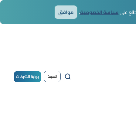
أطلع على
سياسة الخصوصية
موافق
بوابة الشركات
العربية
يل
/
حساب
خول
جديد !