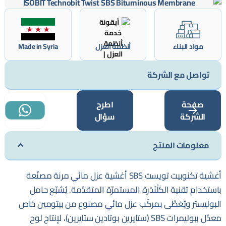
مواد البناء
أنظمة العزل
Made in Syria
تواصل مع الشركة
صفحة
اطرح
الشركة
سؤال
معلومات المنتج
أغشية تكنوبيت تويست SBS أغشية عزل مائي مرنة مصنّعة
باستخدام تقنية الكَلْنَدَرة المستمرّة المتقدّمة. يُشبّع حامل
البوليستر ويُغطّى بمركّب عزل مائي مصنوع من بيتومين خاص
معدّل ببوليمرات SBS (ستايرين بوتادين ستايرين)، لإنتاج لوح