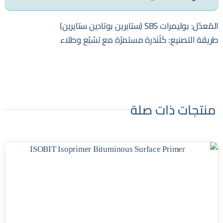
المُعدّل: بوليمرات SBS (ستايرين بوتادين ستايرين)
طريقة التصنيع: كَلْنَدَرة مستمرّة مع تشبّع وطلاء
منتجات ذات صلة