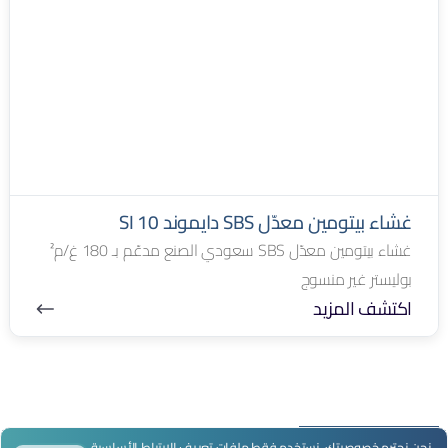
غشاء بيتومين معدّل SBS دايموند SI 10
غشاء بيتومين معدّل SBS سعودي الصنع مدعّم بـ 180 غ/م²
بوليستر غير منسوج
اكتشف المزيد
.نحن نحترم خصوصيتك. نستخدم فقط ملفات تعريف الارتباط الأساسية