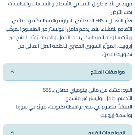
مهندَس لأداء طويل الأمد في الأسطح والأساسات والتطبيقات
تحت الأرض.
يعزّز التعديل بـ SBS الخصائص الحراريّة والميكانيكيّة وخصائص
التقادم للغشاء، بينما يدعم حامل البوليستر غير المنسوج المركّب
ويثبّت سلوكه الميكانيكي تحت الحمل والحركة. يُورّد المنتج عبر
إيزوبيت، الموزّع السوري الحصري لأنظمة العزل المائي من
تكنوبيت (مصر).
مواصفات المنتج
النوع: غشاء عزل مائي بيتوميني معدّل بـ SBS
التدعيم: حامل بوليستر غير منسوج
المنشأ: مصنوع في مصر بواسطة تكنوبيت، موزّع في سوريا
بواسطة إيزوبيت
المواصفات الفنية