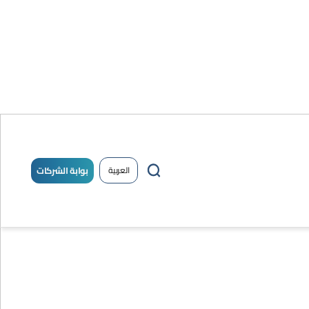
بوابة الشركات
العربية
يل
/
حساب
خول
جديد !