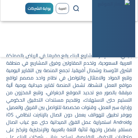
بوابة الشركات
العربية
بنياني
بنياني منصة لإدارة مشاريع البناء يقع مقرها في الرياض بالمملكة
العربية السعودية، وتخدم المقاولين وفرق المشاريع في منطقة
الشرق الأوسط وشمال أفريقيا. تجمع المنصة بين التقارير اليومية
وتتبع المواد والامتثال والتواصل في نظام واحد مصمم لواقع
مواقع العمل النشطة. تشمل المنصة تقارير ميدانية يومية آلية
مرفقة بالصور مع تحديد الموقع الجغرافي، وتتبع المخزون من
التسليم حتى الاستهلاك، وتقديم مستندات التدقيق الحكومي
وإدارة سير العمل، وقنوات مخصصة للتواصل بين الفريق والعميل.
ويوفر تطبيق للهواتف يعمل دون اتصال بالإنترنت لنظامي iOS
وAndroid استمرارية عمل الفرق الميدانية حتى مع غياب اتصال
مستقر. بفضل واجهة ثنائية اللغة بالعربية والإنجليزية وتركيز على
متطلبات التدقيق الإقليمية، تساعد بنياني شركات البناء على